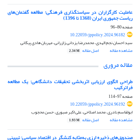
عاملیت کارگزاران در سیاستگذاری فرهنگی؛ مطالعه گفتمان‌های
ریاست جمهوری ایران (1368 تا 1396)
صفحه
80-96
10.22059/jppolicy.2024.96182
سید احسان نجم الهدی، محمدرضا یزدانی زازرانی، مهربان هادی پیکانی
مشاهده مقاله
اصل مقاله
2.34 M
مقاله مروری
طراحی الگوی ارزیابی اثربخشی تحقیقات دانشگاهی: یک مطالعه
فراترکیب
صفحه
97-114
10.22059/jppolicy.2024.96192
ابولقاسم نادری، محمد اصلاحی، علی اکبر صبوری، حسن محجوب
مشاهده مقاله
اصل مقاله
1.93 M
صندوق‌های ذخیره ارزی به‌مثابه کنشگر در اقتصاد سیاسی: تبیینی