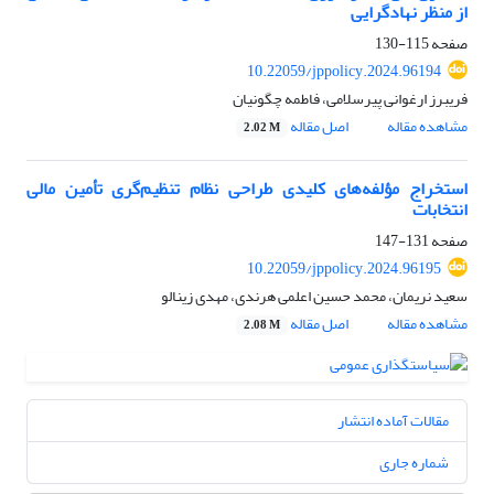
از منظر نهادگرایی
صفحه
115-130
10.22059/jppolicy.2024.96194
فریبرز ارغوانی پیرسلامی، فاطمه چگونیان
مشاهده مقاله
اصل مقاله
2.02 M
استخراج مؤلفه‌های کلیدی طراحی نظام تنظیم‌گری تأمین مالی
انتخابات
صفحه
131-147
10.22059/jppolicy.2024.96195
سعید نریمان، محمد حسین اعلمی هرندی، مهدی زینالو
مشاهده مقاله
اصل مقاله
2.08 M
مقالات آماده انتشار
شماره جاری