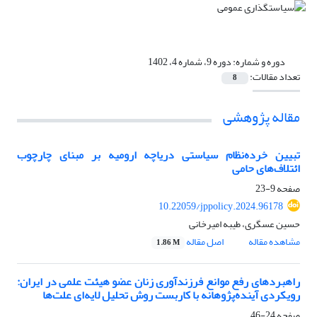
دوره و شماره:
دوره 9، شماره 4، 1402
تعداد مقالات:
8
مقاله پژوهشی
تبیین خرده‌نظام سیاستی دریاچه ارومیه بر مبنای چارچوب
ائتلاف‌های حامی
صفحه
9-23
10.22059/jppolicy.2024.96178
حسین عسگری، طیبه امیرخانی
مشاهده مقاله
اصل مقاله
1.86 M
راهبردهای رفع موانع فرزندآوری زنان عضو هیئت علمی در ایران:
رویکردی آینده‌پژوهانه با کاربست روش تحلیل لایه‌ای علت‌ها
صفحه
24-46