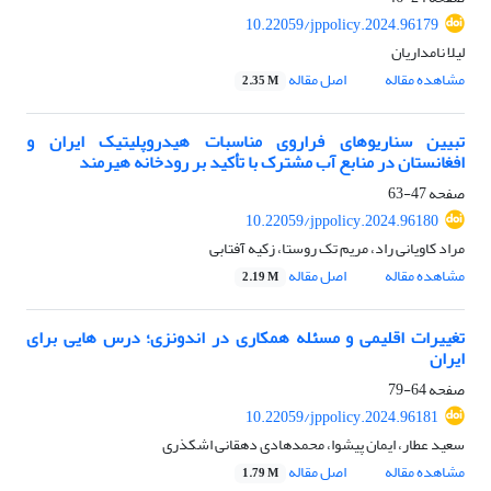
10.22059/jppolicy.2024.96179
لیلا نامداریان
مشاهده مقاله
اصل مقاله
2.35 M
تبیین سناریوهای فراروی مناسبات هیدروپلیتیک ایران و
افغانستان در منابع آب مشترک با تأکید بر رودخانه هیرمند
صفحه
47-63
10.22059/jppolicy.2024.96180
مراد کاویانی راد، مریم تک روستا، زکیه آفتابی
مشاهده مقاله
اصل مقاله
2.19 M
تغییرات اقلیمی و مسئله همکاری در اندونزی؛ درس هایی برای
ایران
صفحه
64-79
10.22059/jppolicy.2024.96181
سعید عطار، ایمان پیشوا، محمدهادی دهقانی اشکذری
مشاهده مقاله
اصل مقاله
1.79 M