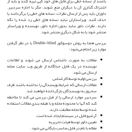
باشند از نسخه خطی برای فایل های خود کپی تهیه کنند و باید از
اشتراک گذاری آن با دیگران منع شوند، مگر با اجازه سردبیر.
داوران باید پس از ارسال نظرات، نسخه های خطی را برگردانند یا
حذف کنند. ویراستاران نباید نسخه های خطی رد شده را نگه
دارند. نظرات داور نباید بدون اجازه داور، نویسنده و ویراستار
منتشر شود یا به شکل دیگری منتشر شود.
بررسی همتا به روش دوسوکور Double-blind با در نظر گرفتن
موارد زیر انجام می‌شود:
مقالات به صورت ناشناس ارسال می شوند و اطلاعات
نویسنده در یک فایل جداگانه از طریق وب سایت مجله
ارسال می شود.
بررسی اولیه توسط کارشناس
مقالات ارسالی که شرایط نویسندگی را نداشته باشند ظرف
سه روز به نویسندگان بازگردانده خواهند شد.
سردبیر موارد ارسالی را از قبل بررسی می کند تا ملاحظه
کند که آنها با محدوده مجله و با طبقه بندی مقالات استفاده
شده توسط مجله مطابقت دارند.
آرشیو فایل در سیستم ایجاد شده است.
تعیین داور توسط هیئت تحریریه
مقاله با نام در فایل مناسب بایگانی می شود.