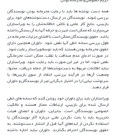
همه دست نوشته ها باید با رعایت محرمانه بودن نویسندگان
بررسی شوند. نویسندگان در ارسال دست‌نوشته‌های خود برای
بازبینی، نتایج کار علمی و تلاش خلاقانه‌شان را به ویراستاران
می‌سپارند که ممکن است شهرت و حرفه آنها به آن بستگی داشته
باشد. حقوق نویسندگان ممکن است با افشای جزئیات محرمانه در
طول بررسی نسخه خطی آنها نقض شود. داوران همچنین دارای
حقوق محرمانه بودن هستند که باید توسط ویراستار رعایت شود.
در صورت ادعای عدم صداقت یا تقلب، ممکن است محرمانگی
نقض شود، اما در غیر این صورت باید رعایت شود. ویراستاران
نباید اطلاعات مربوط به دست‌نوشته‌ها (از جمله دریافت، محتوا،
وضعیت آن‌ها در فرآیند بررسی، انتقاد از سوی بازبین‌ها، یا
سرنوشت نهایی) را در اختیار دیگرانی غیر از نویسندگان و داوران
قرار دهند.
ویراستاران باید برای داوران خود روشن کنند که نسخه های خطی
ارسال شده برای بازبینی، ارتباطات ممتاز هستند و مالکیت
خصوصی نویسندگان است. بنابراین، داوران و اعضای هیئت
تحریریه باید با بحث نکردن علنی درباره آثار نویسندگان یا
استفاده نکردن از ایده‌های آنها قبل از انتشار دست‌نوشته، به
حقوق نویسندگان احترام بگذارند. داوران نباید اجازه داشته