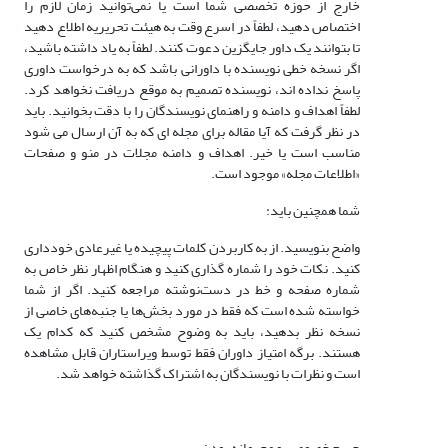
خارج از حوزه تخصصی شما است یا نمی‌توانید زمان لازم را
اختصاص دهید، لطفاً در اسرع وقت به هیئت تحریریه اطلاع دهید
تا بتوانند یک داور جایگزین دعوت کنند. لطفاً به یاد داشته باشید،
اگر نسخه خطی نویسنده با داورانی باشد که به درخواست داوری
پاسخ نداده اند، نویسنده تصمیم به موقع دریافت نخواهد کرد.
لطفاً اهداف و دامنه و راهنمای نویسندگان را با دقت بخوانید. باید
در نظر گرفت که آیا مقاله برای مجله ای که به آن ارسال می شود
مناسب است یا خیر. اهداف و دامنه مجلات در منو و صفحات
«اطلاعات مجله» موجود است.
شما همچنین باید:
واضح بنویسید. از به کاربردن کلمات پیچیده یا غیرعادی خودداری
کنید. نکات خود را شماره گذاری کنید و هنگام اظهار نظر خاص به
شماره صفحه و خط در دست‌نوشته مراجعه کنید. اگر از شما
خواسته شده است که فقط در مورد بخش‌ها یا جنبه‌های خاصی از
نسخه نظر بدهید، باید به وضوح مشخص کنید که کدام یک
هستند. برگه امتیاز داوران فقط توسط ویراستاران قابل مشاهده
است و نظرات با نویسندگان به اشتراک گذاشته خواهد شد.
حریم خصوصی و محرمانه بودن