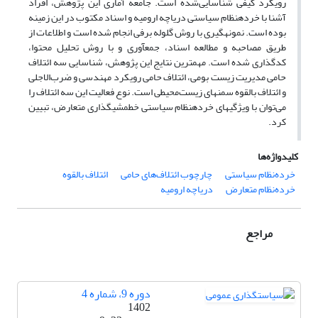
رویکرد کیفی شناسایی‌شده است. جامعه آماری این پژوهش، افراد
آشنا با خرده­نظام سیاستی دریاچه ارومیه و اسناد مکتوب در این زمینه
بوده است. نمونه­گیری با روش گلوله برفی انجام شده است و اطلاعات از
طریق مصاحبه و مطالعه اسناد، جمع­آوری و با روش تحلیل محتوا،
کدگذاری شده است. مهم­ترین نتایج این پژوهش، شناسایی سه ائتلاف
حامی مدیریت زیست بومی، ائتلاف حامی رویکرد مهندسی و ضرب‌الاجلی
و ائتلاف بالقوه سمن­های زیست‌محیطی است. نوع فعالیت این سه ائتلاف را
می‌توان با ویژگی­های خرده­نظام سیاستی خط­مشی­گذاری متعارض، تبیین
کرد.
کلیدواژه‌ها
خرده‌نظام سیاستی
چارچوب ائتلاف‌های حامی
ائتلاف بالقوه
خرده‌نظام متعارض
دریاچه ارومیه
مراجع
دوره 9، شماره 4
1402