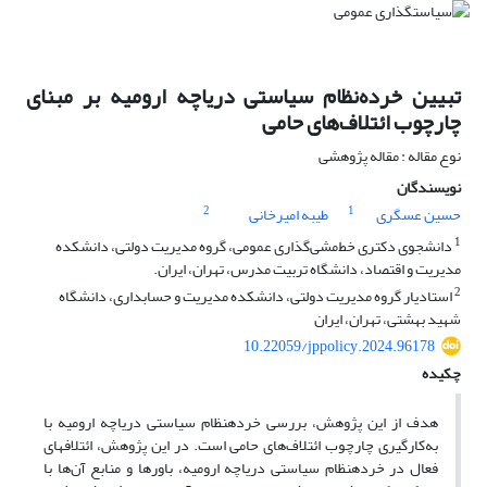
تبیین خرده‌نظام سیاستی دریاچه ارومیه بر مبنای
چارچوب ائتلاف‌های حامی
نوع مقاله : مقاله پژوهشی
نویسندگان
2
1
حسین عسگری
طیبه امیرخانی
1
دانشجوی دکتری خط‌مشی‌گذاری عمومی، گروه مدیریت دولتی، دانشکده
مدیریت و اقتصاد، دانشگاه تربیت مدرس، تهران، ایران.
2
استادیار گروه مدیریت دولتی، دانشکده مدیریت و حسابداری، دانشگاه
شهید بهشتی، تهران، ایران
10.22059/jppolicy.2024.96178
چکیده
هدف از این پژوهش، بررسی خرده­نظام سیاستی دریاچه ارومیه با
به‌کارگیری چارچوب ائتلاف‌های حامی است. در این پژوهش، ائتلاف­های
فعال در خرده­نظام سیاستی دریاچه ارومیه، باورها و منابع آن‌ها با