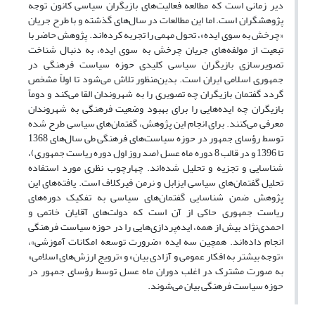
دیر زمانی است که مطالعه فعالیت‌های بازیگران سیاسی کانون توجه
پژوهشگران است. اما این مطالعات در سال‌های گذشته و با طرح جریان
«چرخش به سوی ایده»، تحول مهمی را تجربه کرده‌اند. پژوهش حاضر با
تبعیت از مولفه‌های جریان چرخش به سوی ایده، به دنبال شناخت
تصویر‌سازی بازیگران سیاسی کلیدی حوزه سیاست فرهنگی در
جمهوری اسلامی ایران است. بدین‌منظور تلاش می‌شود تا اولاً مشخص
گردد گفتمان‌ بازیگران چه تصویری را به شهروندان القا می‌کند و دوماً
بازیگران چه ایده‌هایی را برای بهبود وضعیت فرهنگی به شهروندان
معرفی می‌کنند. برای انجام این پژوهش، گفتمان‌های سیاسی طرح شده
توسط رؤسای جمهور در حوزه سیاست‌های فرهنگی طی سال‌های 1368
تا 1396 و در قالب 8 دوره ماه عسل (صد روز اول دوره ریاست جمهوری)،
شناسایی و تجزیه و تحلیل شده‌اند. چهارچوب نظری مورد استفاده
تحلیل گفتمان‌های سیاسی ایزابل و نرمن فیرکلاف است. یافته‌های این
پژوهش ضمن شناسایی گفتمان‌های سیاسی به تفکیک دوره‌های
ریاست جمهوری حاکی از آن است که دولت‌های آقایان خاتمی و
احمدی‌نژاد بیش از همه، ایده‌پردازی‌هایی را در حوزه سیاست فرهنگی
انجام داده‌اند. همچین سه ایده «ضرورت توسعه امکانات آموزشی»،
«توجه بیشتر به افکار عمومی و آزادی بیان» و «ترویج ارزش‌های اسلامی»
به صورت مشترک در اغلب دوران ماه عسل توسط رؤسای جمهور در
حوزه سیاست فرهنگی بیان می‌شوند.