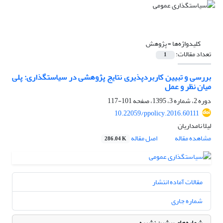
کلیدواژه‌ها =
پژوهش
تعداد مقالات:
1
بررسی و تبیین کاربردپذیری نتایج پژوهشی در سیاستگذاری: پلی
میان نظر و عمل
دوره 2، شماره 3، 1395، صفحه
101-117
10.22059/ppolicy.2016.60111
لیلا نامداریان
مشاهده مقاله
اصل مقاله
286.04 K
مقالات آماده انتشار
شماره جاری
شماره‌های پیشین نشریه