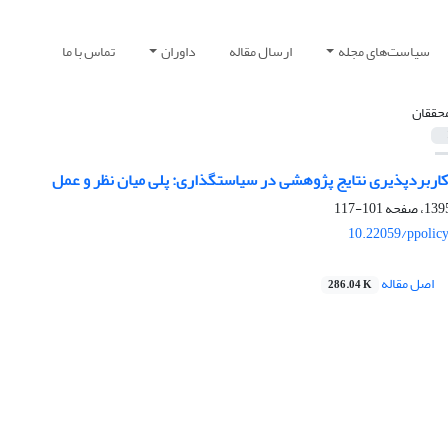
سیاست‌های مجله
ارسال مقاله
داوران
تماس با ما
 محققان
کاربردپذیری نتایج پژوهشی در سیاستگذاری: پلی میان نظر و عمل
101-117
10.22059/ppolic
اصل مقاله
286.04 K