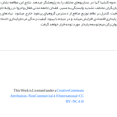
وه کنش­ها آنها در سناریوهای مختلف را به پژوهشگر می­دهد. نتایج این مطالعه نشان م
بازیگران مختلف، تشدید وابستگی به مسیر، فقدان جامعه مدنی فعال و انزوا در روابط خا
یت، کنترل بر نظام توزیع منافع از دسترس گروه­های پرنفوذ خارج می­شود. نهادهای پ
داری اقتصادی افزایش می­یابد و در نتیجه با بهبود کیفیت زندگی مردم پایداری اجتماع
نوان رکن مهم توسعه پایدار مورد توجه قرار خواهد گرفت.
This Work is Licensed under a
CreativeCommons
Attribution-NonCommercial 4.0 International
(CC
BY-NC 4.0)