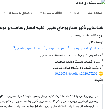
صفحه اصلی
مرور
اطلاعات نشریه
راهنمای نویسندگان
شناسایی تأثیر سناریوهای تغییر اقلیم انسان ساخت بر توسع
نوع مقاله : مقاله پژوهشی
نویسندگان
3
2
1
شیدا اصغرزاده قهرودی󠆼
فرشاد مومنی
عبدالرسول قاسمی
1
دانشجوی دکتری اقتصاد دانشگاه علامه طباطبائی
2
استاد اقتصاد دانشگاه علامه طباطبائی
3
دانشیار اقتصاد دانشگاه علامه طباطبائی
10.22059/jppolicy.2020.75202
چکیده
در این پژوهش، با هدف آنکه درک دقیق­تری از وضعیت آینده اثرات تغییرات اقلی