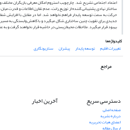
اعتماد اجتماعی تشریح شد. چارچوبب استروم امکان معرفی بازیگران مختلف و نح
ساختار نهادی پشتیبانی کننده از توزیع رانت، عدم تقارن اطلاعات و قدرت میان 
حرکت به سمت توسعه پایدار فراهم نخواهد شد. اما در مقابل با افزایش شفاف
جدیدی برای تقویت چنین ساختاری شکل می­گیرد و با کاهش وابستگی به مسیر پای
بهبود قرار می­گیرد. ملاحظات محیط زیستی در حاشیه قرار نخواهند گرفت و به ع
کلیدواژه‌ها
تغییرات اقلیم
توسعه پایدار
پیشران
سناریونگاری
مراجع
دسترسی سریع
آخرین اخبار
صفحه اصلی
درباره نشریه
اعضای هیات تحریریه
ارسال مقاله