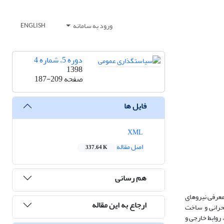
ورود به سامانه
ENGLISH
دوره 5، شماره 4
1398
صفحه
187-209
فایل ها
XML
اصل مقاله
337.64 K
هم رسانی
معرفی نیروهای
ارجاع به این مقاله
 تعیین پیشران­های بحرانی و ساخت
 مدیریت منابع آبی، روابط خارجی و