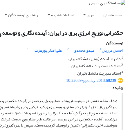
صفحه اصلی
مرور
اطلاعات نشریه
راهنمای نویسندگان
حکمرانی توزیع انرژی برق در ایران: آینده نگاری و توسع
نویسندگان
3
2
1
احسان مرزبان
مهدی محمدی
علی اصغر پورعزت
1
دکترای آینده‌پژوهی دانشگاه‌ تهران
2
دانشکده مدیریت دانشگاه تهران
3
استاد مدیریت دانشگاه‌تهران
10.22059/ppolicy.2018.68239
چکیده
هدف مقاله حاضر، ترسیم سناریوهای اصلی بدیل درخصوص آینده حکمرانی در عرصه
بهره‌گیری از مدل شوارتز در سناریونویسی و رویکرد ترکیبی در روش‌شناسی پژوهش
مانند مصاحبه و پنل خبرگان) آینده حکمرانی در حوزه تسهیلات عام‌المنفعه و 
درنتیجه، آینده حکمرانی در این عرصه، در قالب پنج سناریوی «دولت کرخت بز
هوشمند (خودحکمرانی)» تبیین و توصیف گردیده است. سپس با بهره‌گیری از یافت