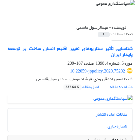
نویسنده =
عبدالرسول قاسمی
تعداد مقالات:
1
شناسایی تأثیر سناریوهای تغییر اقلیم انسان ساخت بر توسعه
پایدار ایران
دوره 5، شماره 4، 1398، صفحه
187-209
10.22059/jppolicy.2020.75202
شیدا اصغرزاده قهرودی󠆼، فرشاد مومنی، عبدالرسول قاسمی
مشاهده مقاله
اصل مقاله
337.64 K
مقالات آماده انتشار
شماره جاری
شماره‌های پیشین نشریه