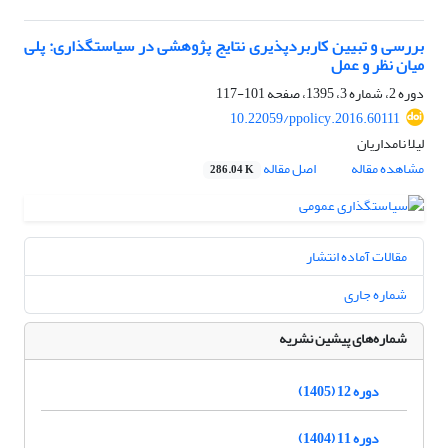
بررسی و تبیین کاربردپذیری نتایج پژوهشی در سیاستگذاری: پلی
میان نظر و عمل
دوره 2، شماره 3، 1395، صفحه
101-117
10.22059/ppolicy.2016.60111
لیلا نامداریان
مشاهده مقاله
اصل مقاله
286.04 K
مقالات آماده انتشار
شماره جاری
شماره‌های پیشین نشریه
دوره 12 (1405)
دوره 11 (1404)