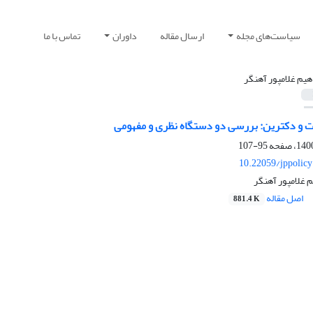
سیاست‌های مجله
ارسال مقاله
داوران
تماس با ما
اهیم غلامپور آهنگر
و دکترین: بررسی دو دستگاه نظری و مفهومی
95-107
10.22059/jppolic
م غلامپور آهنگر
اصل مقاله
881.4 K